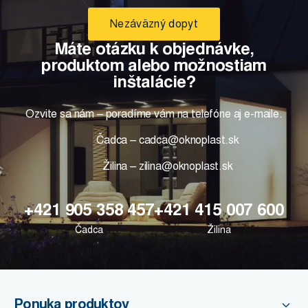
Nezáväzný dopyt
Máte otázku k objednávke,
produktom alebo možnostiam
inštalácie?
Ozvite sa nám – poradíme vám na telefóne aj e-maile.
Čadca – cadca@oknoplast.sk
Žilina – zilina@oknoplast.sk
+421 905 358 457
+421 415 007 600
Čadca
Žilina
Ponuka produktov