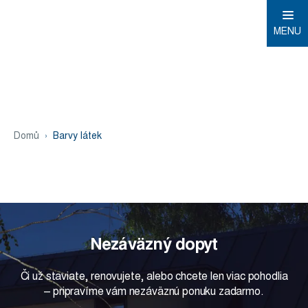
MENU
Domů
Barvy látek
Nezáväzný dopyt
Či už staviate, renovujete, alebo chcete len viac pohodlia
– pripravíme vám nezáväznú ponuku zadarmo.